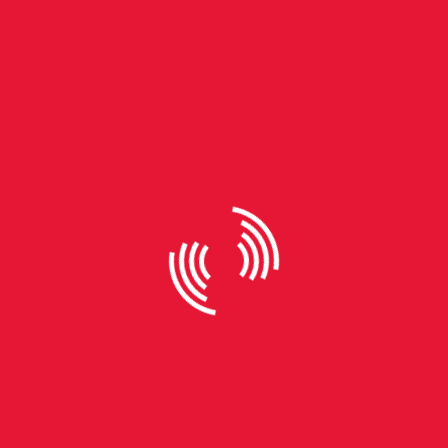
By
Laura Driemeier
A ascensão do beach tennis no
Rio Grande do Sul
O esporte que ganha cada vez mais espaço e
conquista diferentes gerações no estado Nos
últimos anos, o beach tennis deixou de ser apenas
uma atividade recreativa para se tornar um
fenômeno esportivo no país - e no Rio Grande do
Sul não foi diferente. Sua combinação de
competitividade, acessibilidade e um ambiente
social acolhedor conquistou tanto iniciantes quanto
atletas de alto rendimento. Além disso, a estrutura
econômica em torno da modalidade cresce
rapidamente, com torneios que movimentam
prêmios significativos e atraem praticantes de todo