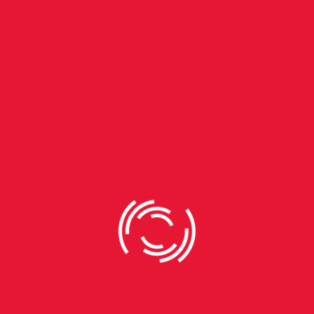
Novamente, retoma: “E acho que, graças a Deus, essa
fase – de combates políticos – está passando. Essa vai
ser uma eleição normal. Quem ganha, ganha. Terá uma
posse tranquila, não terão radicalizações. E, se isso
acontecer, nós estamos no caminho certo. No caminho da
normalidade democrática.”
Ex-governador e histórico dirigente do PT gaúcho, Tarso
Genro foi adversário político do emedebista durante
décadas, mas guarda lembranças positivas da
convivência entre ambos. “Era uma figura de
extraordinário relevo para a convocação da Assembleia
Nacional Constituinte”, afirma. “Conversava, discutia,
debatia e às vezes se opunha, mas sempre de uma
maneira respeitosa e altiva”, complementa o petista.
Tarso recorda especialmente um episódio ocorrido