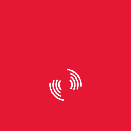
By
Bruna Cabral Pedrotti
Do controle à tela: o desafio de
transformar jogos em séries e
filmes de sucesso
Nos últimos anos, as adaptações de jogos
eletrônicos para cinema e televisão deixaram de ser
apenas uma promessa para se tornar uma
tendência consolidada no audiovisual. Títulos como
The Last of Us e Arcane conquistaram público e
abriram espaço para uma nova forma de contar
histórias, que dialoga diretamente com a cultura
gamer — um mercado que, segundo levantamento
da Meio & Mensagem, movimentou cerca de US$
187,7 bilhões em 2024, com expectativa de