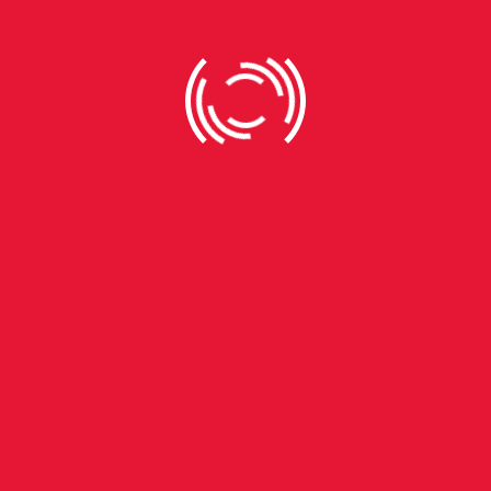
incentivar uma cultura de planejamento hídrico nas
propriedades rurais, promovendo mais segurança para os
produtores e maior sustentabilidade para a agricultura
gaúcha.
Investimentos em sistemas de irrigação são considerados
prioritários para a adaptação da agricultura às mudanças
climáticas no Rio Grande do Sul. Sem essas medidas, os
eventos extremos tendem a continuar impactando a
produtividade e a renda dos produtores rurais gaúchos.
*Foto: Gustavo Mansur/Palácio Piratini
Deixe Um Comentário
O seu endereço de e-mail não será publicado.
Campos