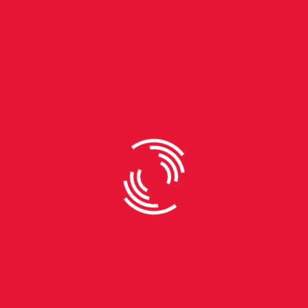
By
Dominik Machado
Tradição de pai para filho
As enchentes devastadoras que atingiram o Rio
Grande do Sul em maio de 2024 marcaram
profundamente a vida de milhares de pessoas,
além de causar danos significativos à infraestrutura
do estado. Segundo o Instituto de Pesquisa
Econômica Aplicada (IPEA), cerca de 876 mil
pessoas foram impactadas pelas cheias, que
também causaram enormes prejuízos materiais,
incluindo a perda de cerca de 200 mil veículos,
conforme dados da consultoria Bright Consulting. O
prejuízo é calculado em R$ 8 bilhões. Esse cenário
de destruição, no entanto, também trouxe uma
onda de recomeços, com empresas e pessoas