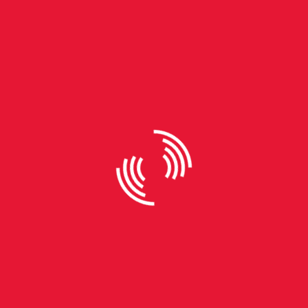
By
Gabriele Rech
Marcas de nascença
"Está nascendo." A frase foi repetida diversas vezes
por uma gestante durante a madrugada de 8 de
fevereiro de 2012, no Hospital Centenário, em São
Leopoldo. Conforme seu relato, ninguém acreditou.
Entre contrações cada vez mais intensas, ela
afirma ter sido desacreditada ao avisar que sua
filha estava prestes a nascer. Em vez de
acolhimento, diz ter recebido ofensas, deboches e
ameaças. Horas depois, a bebê nasceu em estado
grave. Pouco mais de 18 horas mais tarde, morreu.
Mais de uma década se passou desde aquela
madrugada, mas as lembranças permanecem
vivas. "Até hoje eu escuto os gritos daquela