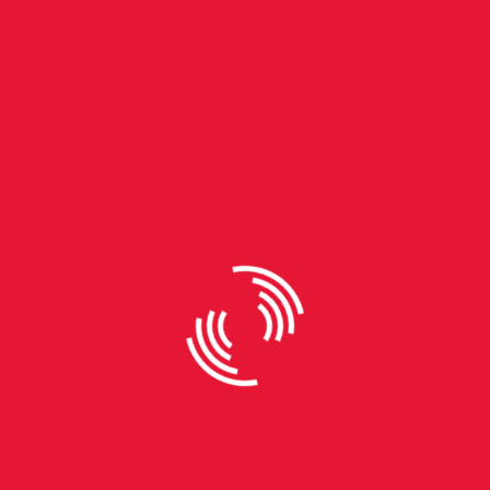
By
Lucas Kominkiewicz
“É um recurso que a gente
deixou de arrecadar”, critica
presidente do Comitesinos
sobre a cobrança pelo uso dos
recursos hídricos
Prevista há 30 anos na Lei Estadual 10.350, de 1994,
que instituiu a Política Estadual de Recursos
Hídricos, a cobrança pelo uso dos recursos hídricos
naturais ainda não tem todos os instrumentos
aplicados pelo Rio Grande do Sul. O estado inspirou,
inclusive, o desenvolvimento da Política Nacional,
Lei 9.433/1997. Os comitês de bacia têm papel
deliberativo e trabalham pela gestão das águas,