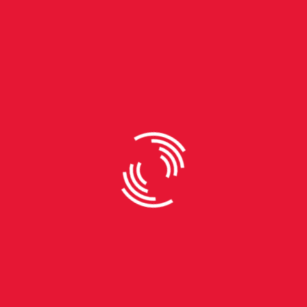
By
Eduarda Cidade
Adoção: até quando vale
esperar?
Matéria produzida por Babi Bühler, Bárbara Neves,
Eduarda Cidade e Luísa Bell São quase quatro mil
crianças e adolescentes vivendo em abrigos ou com
famílias acolhedoras, no estado. No entanto,
apenas 14% desses jovens estão disponíveis para
adoção. Os dados são do Serviço Nacional de
Acolhimento, e se referem ao mês de outubro. Um
exemplo dessa realidade é o Lar Esperança,
localizado na Zona Norte de Porto Alegre, que
abriga 15 crianças, mas apenas 3 delas estão na fila
de adoção. Uma destas crianças que chegou há
pouco mais de um mês é um menino que