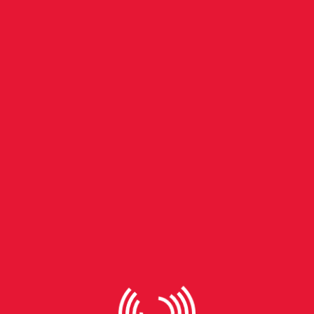
jornalista arrumou confusões com os treinadores Muricy Ramalho, Tite 
igas com Tite, Eduardo fez uma pergunta muito forte. Na ocasião o téc
então Eduardo fez a seguinte pergunta: “Quem está escalando o Luisão?
ue chegou a ligar para a
Rádio Pampa
para pedir a demissão do repórter.
ter em Eduardo. Com Muricy Ramalho rolaram trocas de ofensas e xin
eram as pazes.