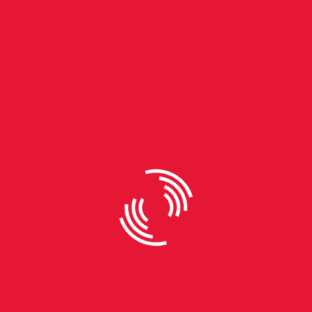
By
Petra Karenina
“Comida tem que fazer bem ao
corpo, à alma e ao ambiente”,
defende pesquisadora de
plantas alimentícias não
convencionais
Conhecer e utilizar alimentos locais é uma forma de
reconexão com a terra e de valorização da
biodiversidade. Foi essa a reflexão trazida por Irany
Arteche durante o TEDx Unisinos no dia 7 de abril.
Nutricionista e mestre em Fitotecnia pela
Universidade Federal do Rio Grande do Sul (UFRGS),
Irany propôs um olhar mais atento às espécies
espontâneas e ao aproveitamento integral dos