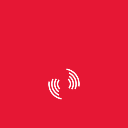
By
Fabio Goulart
“Escolhi o audiovisual como
ferramenta de visibilidade”, diz
cineasta do Morro da Cruz
premiado em Gramado
Crystom Rodrigues, mais conhecido pelo nome
artístico de Afronário, é um estudante do curso de
Realização Audiovisual, na Unisinos de Porto
Alegre. Morador do Morro da Cruz, uma das
periferias da capital gaúcha, Crystom produziu o
curta-metragem “Aconteceu a Luz da Lua”, uma
obra quase biográfica, que aborda a realidade de
muitos moradores da periferia. Seu curta-
metragem foi exibido no 53° Festival de Cinema de