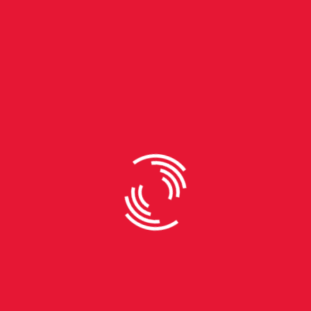
By
Nicolas Cordova
Bienal do Mercosul promove
oficina de observação de aves
em Porto Alegre
Na 14ª edição da Bienal do Mercosul, os
admiradores de pássaros ganharam protagonismo
em uma ação especial realizada no Parque Marinha
do Brasil. O encontro reuniu mais de 70 pessoas em
uma caminhada pela área natural do bairro Menino
Deus, seguida de uma roda de conversa com o
naturalista Augusto Pötter, um dos nomes mais
jovens e atuantes da ornitologia no Estado.
Naturalista e vice-presidente do COA-POA, Augusto
Pötter RAMIRO LEMOS / BETA REDAÇÃO A