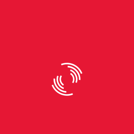
By
Vitor Brandão
Bibiano Pontes: o primeiro
jogador a completar 500 jogos
pelo Internacional
Era 8 de junho de 1975. O Internacional de Porto
Alegre jogava pelo campeonato gaúcho um
entediante 0 x 0 contra o Caxias do Sul. O jogo, que
não tinha nada para ser especial, tornou-se um
marco histórico: o zagueiro Bibiano Pontes era o
primeiro jogador a chegar a 500 partidas pelo Inter,
feito esse que até hoje só foi superado por
D’Alessandro, com 529 partidas, e Valdomiro, com
803. Pontes, como era conhecido, defendeu a
camisa colorada em 524 jogos ao longo de 11 anos.