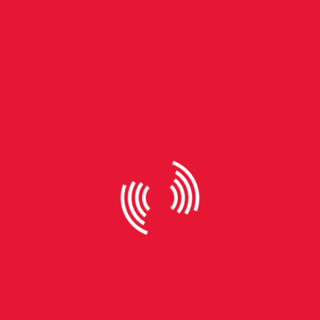
By
Thiele Reis
“A dona da bola”, o mais
recente sucesso da Netflix,
diverte e emociona
Protagonizada por Kate Hudson, a série que retrata
em 10 episódios cativantes o universo do basquete
já tem garantida uma segunda temporada Os
episódios de estreia de A Dona da Bola (Running
Point), nova série da Netflix, são uma celebração do
protagonismo feminino em um ambiente
tradicionalmente dominado por homens - neste
caso, a principal liga de basquete masculino do
mundo, a NBA. Inspirada na trajetória de Jeanie
Buss, CEO do Los Angeles Lakers (que atua como