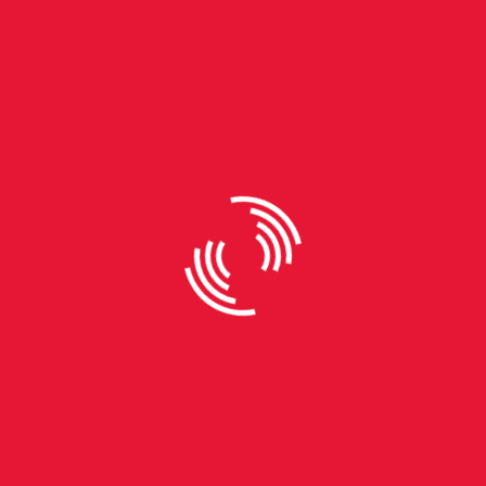
By
Fabio Goulart
A nova natureza de Marina
Sena
Há quase um ano, a cantora mineira Marina Sena
lançou o seu terceiro álbum de estúdio, “Coisas
Naturais”. A marca registrada da produção foi o
resgate das origens musicais da cantora, buscando
trazer, acima de tudo, um canto de sereia que nos
levasse de volta para a praia, onde ela iria nos
embalar em sua voz chorosa, no ritmo das ondas
do mar à noite. A estreia do álbum gerou um misto
de opiniões no público e na crítica: muitos elogiaram
a versatilidade e o resgate das referências, além de
elogiar a produção que buscou estender o alcance
de ritmos…