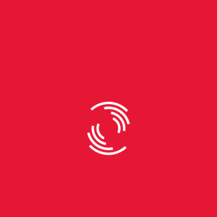
By
Giordano Martini
O Menino e a Garça aborda o
tema do luto e o inevitável fim
de um gênio
Obra garante o segundo Oscar de melhor animação
ao diretor Hayao Miyazaki, o primeiro foi com à
Viagem de Chihiro, em 2003 Quando foi anunciado
que o diretor japonês, Hayao Miyazaki voltaria da
sua aposentadoria para um último filme, os fãs
ficaram animados. O longa-metragem Vidas ao
Vento de 2013, fora anunciado na época, como a
última obra do diretor. Entretanto, o nascimento do
neto o fez repensar essa decisão. Miyazaki
costuma falar que precisa de um chamado para