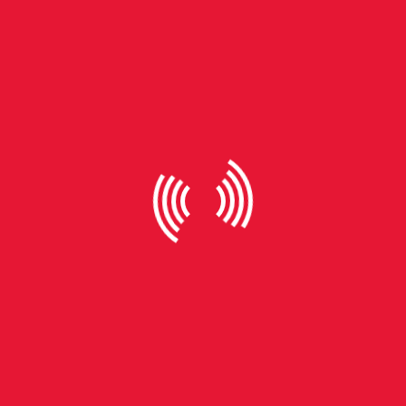
LGBTfobia e colocou a Parada da Diversidade no
calendário oficial de São Leopoldo. “Eu nunca ganhei nada
do governo. E faço muito mais que muita gente com
cargo.”
Entre suas contribuições mais significativas para a cidade
de São Leopoldo está a atuação direta na articulação da
Lei Municipal nº 6010, sancionada em 2006. A norma
determina a aplicação de multa a estabelecimentos
públicos e privados que discriminarem pessoas
LGBTQIAPN+, uma conquista histórica em um contexto de
escassa proteção legal para essa população.
A proposta, inicialmente rejeitada na cidade de Novo
Hamburgo, foi apresentada por Lolita a partir de um
convite da então deputada Ana Affonso. Quando o
projeto foi barrado por resistência política na cidade