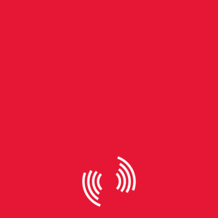
trar em campo para mais um jogo. (Reprodução Apple TV)
porada, Lasso retorna aos treinos do Richmond, tendo que, já de início,
último colocado nas previsões para a temporada. O favorito é “West Ha
a narrativa da última temporada da série? O que mais deve acontecer?