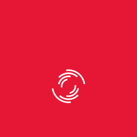
compartilhou sua leitura sobre a obra “Poeira de sóis II”, de
Yunchul Kim. “Essa obra me lembra muito o
funcionamento de um corpo humano, sabe? Um
organismo, tudo conectado. Até a forma dela me remete
a um tórax. Acho que isso é o mais interessante da arte
contemporânea, cada pessoa pode ativar sentidos
diferentes a partir da própria subjetividade, do repertório
que carrega”, observou.
Para o artista plástico e professor de artes Leonardo Valle,
o impacto da Bienal vai além das obras: ele está no
movimento que gera. “Eu, que frequento muitos museus,
percebo como a Bienal muda a dinâmica da cidade. Vejo
famílias, escolas, casais, amigos… Gente que
normalmente não frequenta esses espaços, agora
ocupando museus e centros culturais. Isso não acontece
fora do período da Bienal, infelizmente. Falta uma política