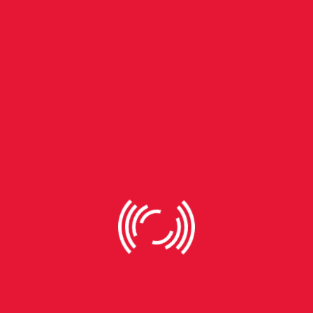
frequentariam a cena noturna porto-alegrense. Segundo
ela, a circulação do evento por diferentes espaços da
cidade contribuiu para ampliar essa presença cultural e
fortalecer ambientes de acolhimento para a comunidade
LGBTQIA+. “Mas a gente tem que ocupar, temos que ser
resistência. Vamos estar onde nos chamarem”,
argumenta Abigail.