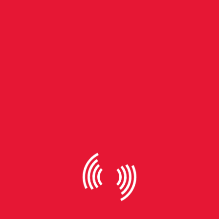
em grandes festivais. Algo que pode estar fora da
realidade de grupos marginalizados.
Além disso, os coletivos são formados por artistas e
produtores que compartilham da mesma realidade social,
o que fortalece o senso de identidade que eles buscam
trazer. “Um exemplo é o coletivo Turmalina, formado
integralmente por pessoas pretas, e o coletivo T, formado
majoritariamente por pessoas trans. Isso destaca a
importância dessa dissidência de gênero na cena
eletrônica de POA”, exemplifica a pesquisadora Jonara.
A identidade é o maior vínculo que os coletivos
conseguem ter com a comunidade e isso incentiva cada
vez mais a participação das pessoas nos eventos, que
reúnem música, arte e performances em um mesmo
lugar. “Os coletivos têm um posicionamento forte contra
qualquer forma de discriminação. Isso faz com que o