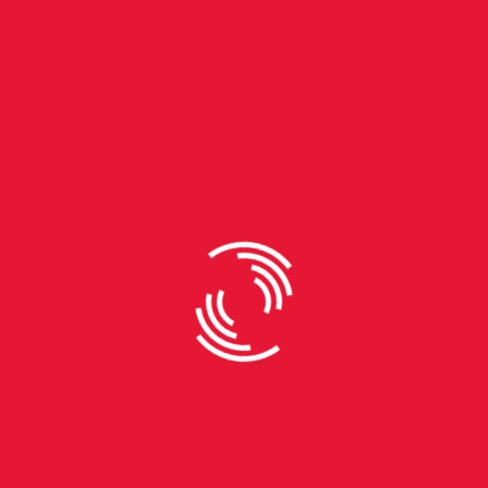
By
Laura Santiago
Música e família em sintonia
na Ospa: em 2025, orquestra
completa 75 anos
Música tem o poder de marcar épocas, construir
memórias e atravessar gerações. Em Porto Alegre
há 75 anos, a Orquestra Sinfônica vem fazendo
exatamente isso. Fundada em 1950, a Ospa se
consolidou como uma das principais instituições
culturais do Brasil. Com uma trajetória que
acompanhou mudanças políticas, sociais e
estéticas em sociedade, a orquestra é hoje parte do
imaginário da cidade. Seus concertos já ocuparam
espaços diversos, do Theatro São Pedro, passando