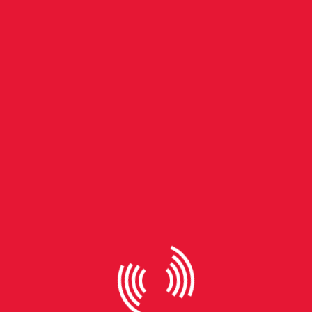
va exposição e oficina de autorretrato ao Br
), a Praça do Imigrante, em São Leopoldo, recebeu a primeira edição 
, contou com uma programação diversa, reunindo oficinas, brechós, ap
Entre as atrações, destacou-se a exposição Eterno Resistir, da artista vis
retratos. Durante o evento, a artista compartilhou seu processo criativo
Laura de Oliveira / Beta Cultura Para Ise, o desenho está diretamente liga