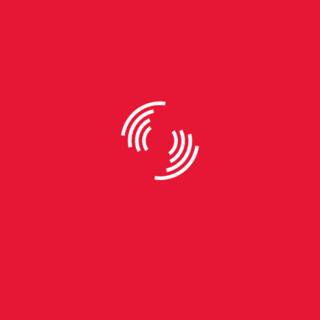
Inaugurado em setembro de 2024, o Café Devora fica localizado
na Rua Vicente da Fontoura 1417, no bairro Santana – LUÍSA
BELL/BETA REDAÇÃO.
Além do encontro, também rolou uma exposição coletiva
com o tema “Memórias Artísticas Desenhando Juntos”,
que reuniu obras de 24 artistas. “Foi uma forma de criar
esse espaço de troca, de pertencimento. Muitos dos
artistas aqui do bairro são pessoas mais introspectivas,
mas que encontraram pessoas com os mesmos
interesses, com quem se sentem à vontade”, ressalta
Arielle.
Uma aquarela chamada Brasil