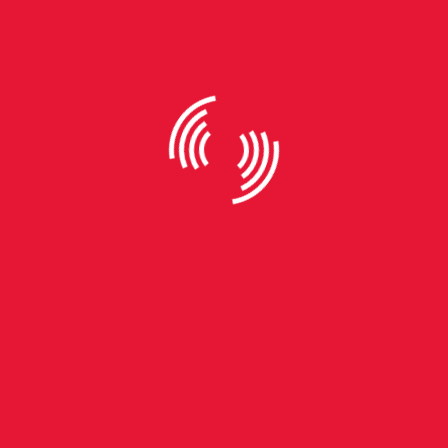
A cheia de 2024 não foi só parte das obras, mas também
a atingiu de forma profissional e pessoal. Michele tinha
obras expostas no Margs, que acabou sendo atingido pela
enchente. “Todos esses aqui
(mostra algumas obras na tela
do computador)
, eu perdi na enchente, infelizmente.”
A tragédia climática também a afetou na vida pessoal.
Michele mora no Centro de Montenegro, em uma região
próxima do Rio Caí. Ela teve a residência atingida pelas
águas.