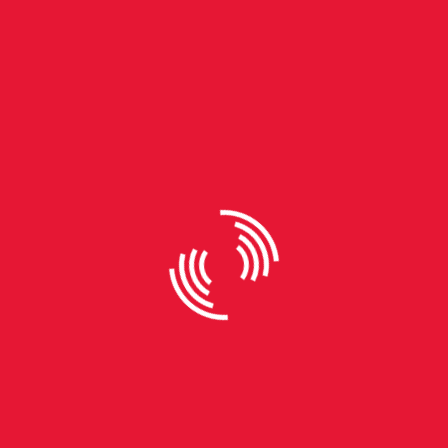
By
Eduarda Cidade
Tênis na Vila: projeto
democratiza a prática em
Alvorada
Com a missão de promover a inclusão social
através do esporte, o projeto do Instituto Ecovox
oferece aulas gratuitas de Tênis para a
comunidade No Brasil, conforme a Confederação
Brasileira do esporte, estima-se que 2 milhões de
pessoas praticam Tênis. Apesar da sua
versatilidade, sendo possível jogar em todas as
faixas etárias, ainda há o estigma de que o Tênis é
restrito a clubes e academias. Com o objetivo de
desfazer a ideia de elitização do esporte, o projeto