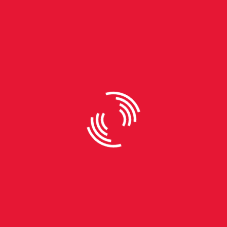
By
Tobias Araújo
Porto Alegre tem a segunda
maior inflação do país em julho
O Índice Nacional de Preços ao Consumidor Amplo
(IPCA) divulgado no dia 12 de agosto, apontou que
Porto Alegre teve a segunda maior inflação real no
mês de julho de 2025. Os dados são do Instituto
Brasileiro de Geografia e Estatística (IBGE) e
revelam uma variação de 0,41% na capital do
estado, que só ficou abaixo da variação de São
Paulo, com 0,46%. No período de julho de 2024 a
julho de 2025 - 12 meses - a variação ficou em
4,90%. No acumulado de 2025, já são 3,59%. De
acordo com os dados apresentados, o avanço se
deu principalmente…