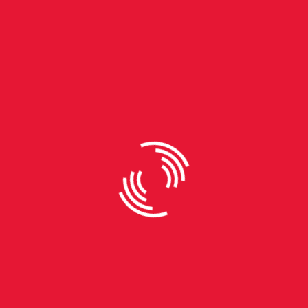
By
Thomás Domanski
Como consolidar os avanços
da comunidade LGBTQIAPN+
STF reconhece ofensas homofóbicas e
transfóbicas como injúria racial Com nove votos a
favor e um contrário, o STF (Supremo Tribunal
Federal) reconheceu ofensas homofóbicas e
transfóbicas como crime de injúria racial. A decisão
tomada no dia 23 de agosto de 2023 promete
aumentar a proteção à comunidade LGBTQIAPN+.
Diferente da decisão de 2019, onde o STF havia
igualado essa discriminação ao delito de racismo, a
nova determinação possibilita que a punição por
ofensas direcionadas a um indivíduo específico.
Segundo Taylise Zagatto, presidente da Comissão