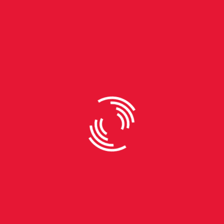
By
João Pedro Chagas
Cena hardcore resiste no Rio
Grande do Sul
Quem caminha no fim da tarde pela rua João
Alfredo, na Cidade Baixa, em Porto Alegre, pode
estranhar ao ver um grupo formado por cerca de 30
pessoas - todas vestidas de preto - carregando
instrumentos musicais como guitarras, baixos,
bumbos e pratos de bateria. Essa galera é formada
na maioria por homens entre 30 e 50 anos. Eles
bebem e fumam, enquanto jogam conversa fora. O
local de encontro é o bar Caos. Ali, esses irredutíveis
gauleses lutam contra as legiões romanas
travestidas de outros estilos musicais. A maioria
dos frequentadores do bar nesta tarde-noite são