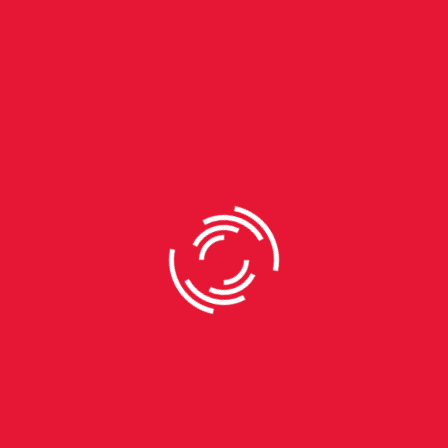
encontrar outras marcas não tão conhecidas no mercado,
mas que tem a mesma função e acabam tendo um valor
um pouco mais em conta. Isso já ajuda a deixar as roupas
limpas e também a economizar.”
Acumular roupas é uma dica para evitar lavar e desperdiçar
produtos em excesso. (Foto: Freepik)