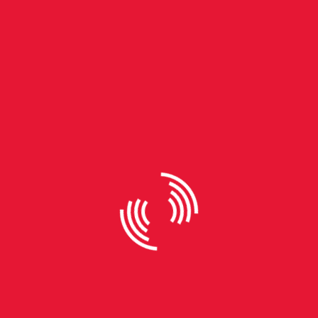
By
Thiele Reis
1º Troféu de atletismo Pé de
Moleque marca 38ª Fenacan e
consolida o projeto como
ferramenta de transformação
social
A 38ª edição da Fenacan, em Santo Antônio da
Patrulha, foi palco de um evento inédito no último
dia de programação, domingo, 17 de agosto: o 1º
Troféu Pé de Moleque - DaColônia. A corrida de rua,
que reuniu 281 atletas, emocionou a cidade e
marcou a primeira competição organizada pelo
Projeto Pé de Moleque, uma iniciativa social sem
fins lucrativos, que tem como objetivo transformar