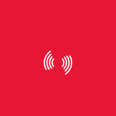
Supremo Tribunal Federal foi o local de votação sobre o tema.
Foto: Conselho Nacional de Justiça
Cristiano Zanin:
votou contra, visto que para ele o
direito dos indígenas à posse da terra que ocupam
tradicionalmente foi garantido em regras no Império e
nas Constituições do período republicano, desde 1934.
Edson Fachin:
votou contra, pois defendeu que posse
indígena não é igual à posse civil e não deve ser