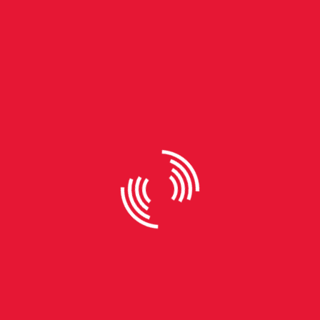
By
Leila Donhauser
SUS celebra 33 anos com
propostas para torná-lo mais
eficiente
Conheça alguns projetos de lei em tramitação que
buscam promover maior transparência e aprimorar
a qualidade de atendimento Neste ano, o SUS - que
tem como missão dar as condições para a
promoção, proteção e recuperação da saúde -
completou 33 anos de existência. De acordo com o
Ministério da Saúde, é o único sistema público de
saúde do mundo que atende mais de 190 milhões
de pessoas. O forte engajamento de movimentos
civis e sociais na década de 1980 conduziu à