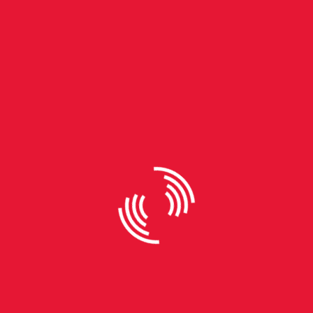
By
Babi Bühler
RS tem quase quatro mil
crianças acolhidas em abrigos,
mas só 14% estão aptas para
adoção
Matéria produzida por Babi Bühler, Bárbara Neves,
Eduarda Cidade e Luísa Bell A lei brasileira prevê
que quando crianças e adolescentes são retirados
de suas residências por alguma quebra de vínculo
familiar é porque alguns de seus direitos mais
básicos foram violados. Através do Conselho
Tutelar, elas são encaminhadas para uma
instituição de acolhimento. A depender da violação
que a criança sofreu, os familiares são proibidos de