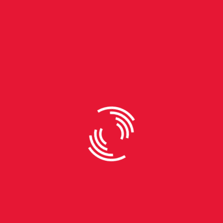
By
Babi Bühler
Matheus Gomes: “A maior
dificuldade é ser jovem, ser
negro e ser descredibilizado
por isso”
Matheus Gomes é deputado estadual do Rio Grande
do Sul, tem 32 anos, é do Partido Socialismo e
Liberdade (PSOL), fundado em 2004, e faz parte da
Bancada Negra da Assembleia Legislativa. “Desde
que a Bancada Negra surgiu, os índices de denúncia
de violência racial no Rio Grande do Sul subiram,
exponencialmente", ressalta Gomes. Além disso, o
político é mestre em História, pela Universidade
Federal do Rio Grande do Sul (UFRGS). Nas eleições