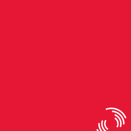
Alexandre Tonel concedendo uma entrevista sobre skate,
em julho de 1991 (Alexandre Tonel/ Arquivo Pessoal)
Deixe Um Comentário
O seu endereço de e-mail não será publicado.
Campos
obrigatórios são marcados com
*
Save my name, email, and website in this browser for
the next time I comment.