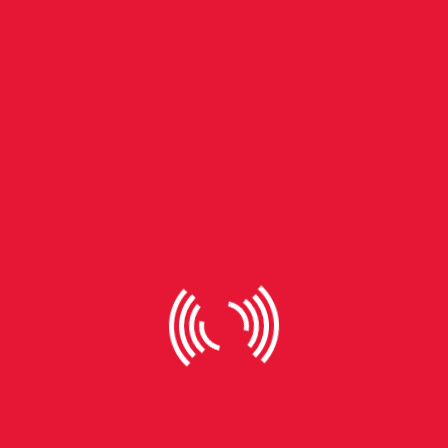
Em nenhum momento suas atitudes foram acobertadas
ou defendidas, algo que pensei que veria por ser um
documentário pessoal. A mensagem implícita na obra é
que talvez devêssemos olhar o seu estilo de vida como
uma fuga para o que é “ser Neymar”, longe da pressão
fora de campo. A obra mostra que não é tão simples ser
um astro do futebol, mesmo com todo o dinheiro do
mundo, mulheres e fama. Com um tom balanceado em
crítica e elogios, a minissérie revela que é necessário que
tenhamos cuidado com as opiniões e falácias, ainda que
as críticas existam.
Deixe Um Comentário
O seu endereço de e-mail não será publicado.
Campos
obrigatórios são marcados com
*