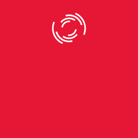
O filme não almeja ser mais do que é: uma fantasia com
aventura com todos requisitos para tal. E, apesar de tentar
inovar dentro do gênero, a heroína irreverente que
reconstrói sua própria história já entrou para os clichês do
cinema.
O dragão impiedoso, enfrentado pela heroína, é dublado por
Shohreh Aghdashloo (Divulgação: Netflix)