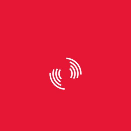
By
Nicolas Cordova
“Ouvir, dialogar e agir”: Vera
Armando fala sobre estreia na
política e desafios da vereança
Com mais de 40 anos no jornalismo, a rio-grandina
Vera Armando foi eleita vereadora de Porto Alegre
no pleito de 2024 com 5.693 votos. Estreando na
política, a comunicadora da TV Pampa fala à Beta
Redação sobre esta experiência à frente do cargo
eletivo e de como a carreira na televisão está a
ajudando a enfrentar os desafios na Câmara
Municipal da capital do Rio Grande do Sul. Vera,
como foi a ideia de começar na política? Como foi a
decisão de se candidatar a vereadora? Eu tenho