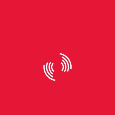
By
Fabio Goulart
Quando Madonna “rouba”
nossos corações novamente
A redescoberta de músicas antigas em redes
sociais que trabalham com vídeos curtos tornou-se
um fenômeno cada vez mais comum,
principalmente com as gerações mais novas e a
criação de trends. Além disso, séries e filmes
também ajudam nesse “descobrimento musical” de
obras pouco populares, que acabam sendo
utilizadas em trilhas sonoras dessas produções e
ganham um destaque temporário a partir delas. No
início do ano, a música Thief of Hearts, da cantora
estadunidense Madonna, ficou popular em vídeos
do aplicativo TikTok. O trecho utilizado, de mais ou