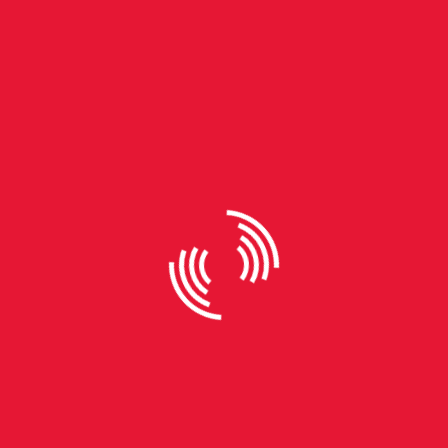
By
Luísa Bell
Vereador propõe projeto de lei
voltado à segurança nas
escolas em Porto Alegre
Protocolado na Câmara Municipal de Porto Alegre,
em fevereiro, pelo vereador Márcio Bins Ely (PDT), o
Projeto de Lei 143/25 busca instituir o Programa
Patrulha Escolar Comunitária com o objetivo de
reforçar a segurança nas escolas municipais e
garantir maior proteção a alunos, professores e
funcionários. O número de casos de violência no
ambiente escolar mais do que triplicou em 10 anos,
atingindo o ápice em 2023, como mostra uma
análise de dados nacionais da Revista Pesquisa