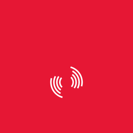
By
Vitor Westhauser
Gustavo Zanatta, do
Republicanos, é reeleito em
Montenegro com 81,01%
Gustavo Zanatta, do Republicanos, foi reeleito
prefeito de Montenegro junto de seu vice-prefeito,
Cristiano Braatz, do MDB, vencendo a eleição com
81,01% dos votos válidos. O candidato de oposição,
vereador Paulo Azeredo, do PSDB, e sua candidata
a vice-prefeita, Dirce Dewes, do União Brasil,
obtiveram 18,99%. Azeredo teve a candidatura
indeferida pela Justiça devido ao processo de
impeachment que sofreu quando era prefeito, mas
estava autorizado a concorrer, já que cabia recurso.