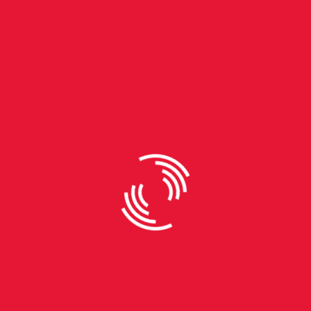
By
Gabriele Rech
Entre a “Água Turva” da
sobrevivência, justiça e
exploração
Por trás da trama pulsante de Água Turva, segundo
romance da escritora gaúcha Morgana Kretzmann,
há um debate atual e urgente: o embate entre
preservação ambiental e exploração predatória da
natureza. Com uma narrativa que mescla ação,
drama familiar e elementos sobrenaturais, a autora
constrói um thriller ecológico ágil e instigante,
ambientado no Parque Estadual do Turvo, no Rio
Grande do Sul. A obra acompanha três
protagonistas femininas multifacetadas – Chaya,