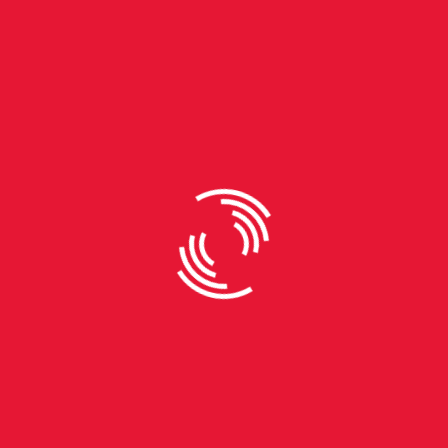
By
Beatriz Schleiniger
Uma vida em diferentes palcos
Psicóloga formada pela Unisinos de São Leopoldo,
Kellin Mello construiu sua trajetória profissional
conduzindo grupos, atendimentos e atividades
ligadas à Comunicação Não Violenta. Mas existe
uma segunda parte dessa história que começou
muito antes do consultório: a música. Aos 14 anos,
ganhou o primeiro violão do pai. A adolescência foi
marcada pelas letras que ouvia repetidamente até
decorá-las, pelas primeiras composições e pelas
apresentações na escola. Uma das músicas
daquele repertório era de Rita Lee, na época, era
apenas mais uma canção entre tantas que faziam
parte da trilha sonora da sua juventude: "Esses dias