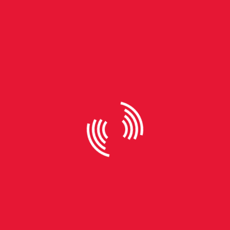
By
Larissa Har
Tema-enredo das escolas de
samba é a demonstração de
que Carnaval é o ano todo
Muito antes de o primeiro casal de mestre-sala e
porta-bandeira entrar na avenida e da construção
das alegorias, o Carnaval já começou dentro das
escolas de samba. Mais do que isso, antes de
entoar “Pode chover (nem tô)/ Pode raiar (o sol)/
Que meu arco-íris nunca para de brilhar/ Vermelho
é força/ É mais que paixão/Imperadores do meu
coração” ou “Brilha, brilhou o lindo azul deste mar./
Cara pintada para incentivar./ Vista a camisa, meu
samba vai te levar./ O mosquiteiro está no ar./”, o